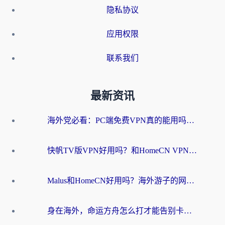
隐私协议
应用权限
联系我们
最新资讯
海外党必看：PC端免费VPN真的能用吗？教你无缝访问国内资源的正确姿势
快帆TV版VPN好用吗？和HomeCN VPN对比哪个回国效果更好？真实体验告诉你
Malus和HomeCN好用吗？海外游子的网络乡愁，到底该如何安放？
身在海外，命运方舟怎么打才能告别卡顿？这份终极指南给你答案