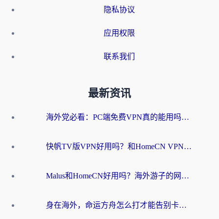
隐私协议
应用权限
联系我们
最新资讯
海外党必看：PC端免费VPN真的能用吗？教你无缝访问国内资源的正确姿势
快帆TV版VPN好用吗？和HomeCN VPN对比哪个回国效果更好？真实体验告诉你
Malus和HomeCN好用吗？海外游子的网络乡愁，到底该如何安放？
身在海外，命运方舟怎么打才能告别卡顿？这份终极指南给你答案